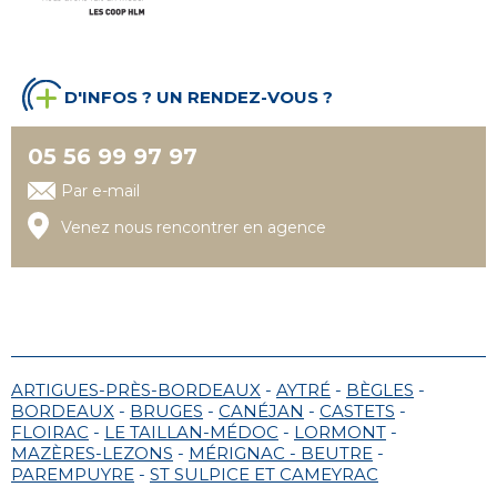
D'INFOS ? UN RENDEZ-VOUS ?
05 56 99 97 97
Par e-mail
Venez nous rencontrer en agence
ARTIGUES-PRÈS-BORDEAUX
-
AYTRÉ
-
BÈGLES
-
BORDEAUX
-
BRUGES
-
CANÉJAN
-
CASTETS
-
FLOIRAC
-
LE TAILLAN-MÉDOC
-
LORMONT
-
MAZÈRES-LEZONS
-
MÉRIGNAC - BEUTRE
-
PAREMPUYRE
-
ST SULPICE ET CAMEYRAC