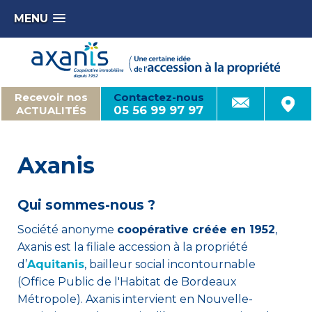
MENU
Recevoir nos
Contactez-nous
05 56 99 97 97
ACTUALITÉS
Axanis
Qui sommes-nous ?
Société anonyme
coopérative créée en 1952
,
Axanis est la filiale accession à la propriété
d’
Aquitanis
, bailleur social incontournable
(Office Public de l'Habitat de Bordeaux
Métropole). Axanis intervient en Nouvelle-